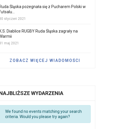
Ruda Śląska pożegnała się z Pucharem Polski w
futsalu...
30 styczeń 2021
K.S. Diablice RUGBY Ruda Śląska zagrały na
Warmii
31 maj 2021
ZOBACZ WIĘCEJ WIADOMOŚCI
NAJBLIŻSZE WYDARZENIA
We found no events matching your search
criteria. Would you please try again?