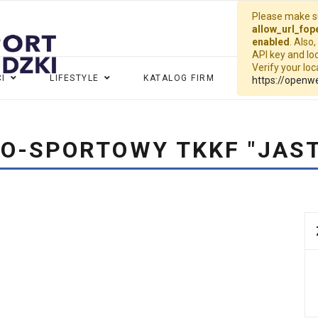
Please make su
allow_url_fop
enabled
. Also
API key and loc
Verify your lo
I
LIFESTYLE
KATALOG FIRM
WIDEO
G
https://openw
O-SPORTOWY TKKF "JAS