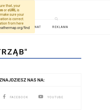
re that, your
en
or
cURL
is
, make sure your
ation is correct.
cation from here
ALERIA
PATRONAT
REKLAMA
eathermap.org/find
TRZĄB"
ZNAJDZIESZ NAS NA:
FACEBOOK
YOUTUBE