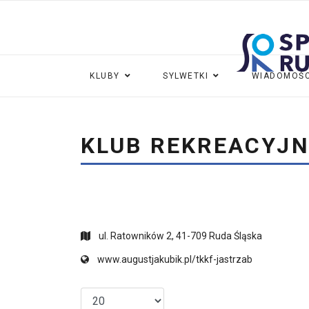
KLUBY
SYLWETKI
WIADOMOŚC
KLUB REKREACYJN
ul. Ratowników 2, 41-709 Ruda Śląska
www.augustjakubik.pl/tkkf-jastrzab