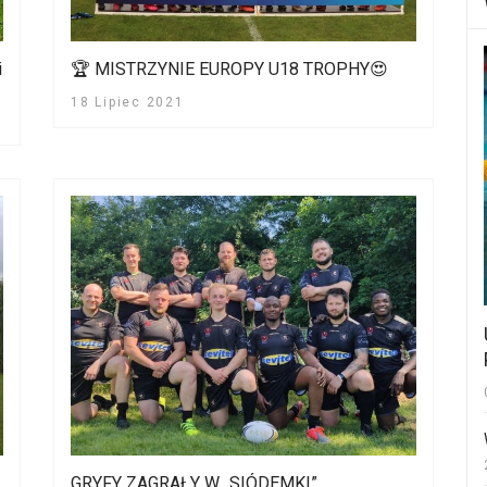
i
🏆 MISTRZYNIE EUROPY U18 TROPHY😍
18 Lipiec 2021
GRYFY ZAGRAŁY W „SIÓDEMKI”