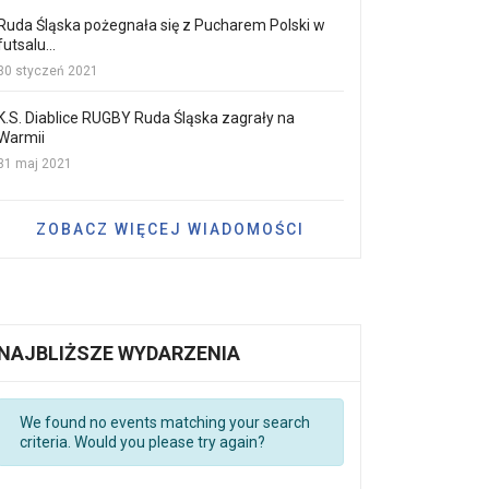
Ruda Śląska pożegnała się z Pucharem Polski w
futsalu...
30 styczeń 2021
K.S. Diablice RUGBY Ruda Śląska zagrały na
Warmii
31 maj 2021
ZOBACZ WIĘCEJ WIADOMOŚCI
NAJBLIŻSZE WYDARZENIA
We found no events matching your search
criteria. Would you please try again?