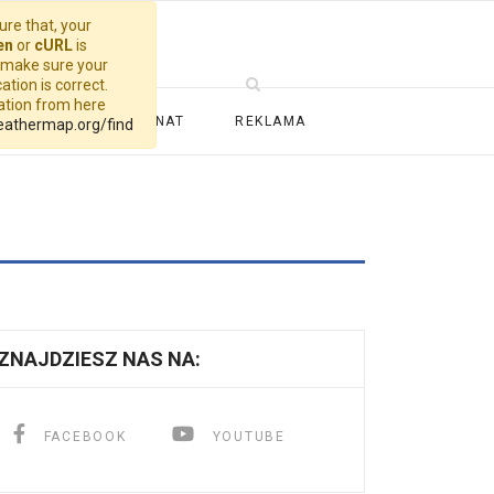
re that, your
en
or
cURL
is
, make sure your
ation is correct.
cation from here
ALERIA
PATRONAT
REKLAMA
eathermap.org/find
ZNAJDZIESZ NAS NA:
FACEBOOK
YOUTUBE