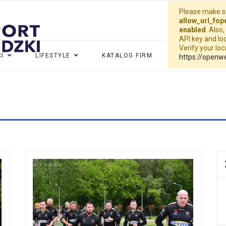
Please make su
allow_url_fop
enabled
. Also
API key and loc
Verify your lo
I
LIFESTYLE
KATALOG FIRM
WIDEO
G
https://openw