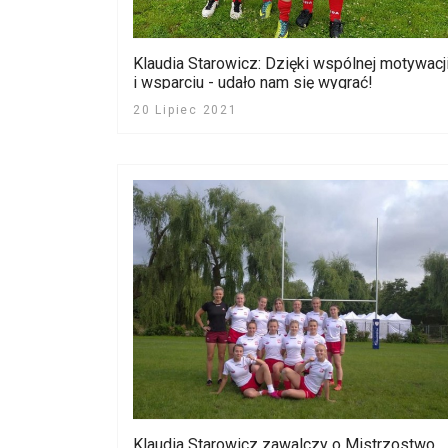
Klaudia Starowicz: Dzięki wspólnej motywacj
i wsparciu - udało nam się wygrać!
20 Lipiec 2021
Klaudia Starowicz zawalczy o Mistrzostwo