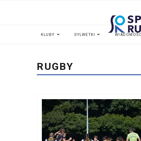
KLUBY
SYLWETKI
WIADOMOŚC
RUGBY