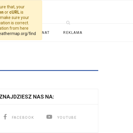
re that, your
en
or
cURL
is
, make sure your
ation is correct.
cation from here
ALERIA
PATRONAT
REKLAMA
eathermap.org/find
ZNAJDZIESZ NAS NA:
FACEBOOK
YOUTUBE