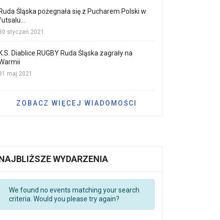
Ruda Śląska pożegnała się z Pucharem Polski w
futsalu...
30 styczeń 2021
K.S. Diablice RUGBY Ruda Śląska zagrały na
Warmii
31 maj 2021
ZOBACZ WIĘCEJ WIADOMOŚCI
NAJBLIŻSZE WYDARZENIA
We found no events matching your search
criteria. Would you please try again?