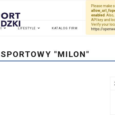
Please make su
allow_url_fop
enabled
. Also
API key and loc
Verify your lo
I
LIFESTYLE
KATALOG FIRM
WIDEO
G
https://openw
 SPORTOWY "MILON"