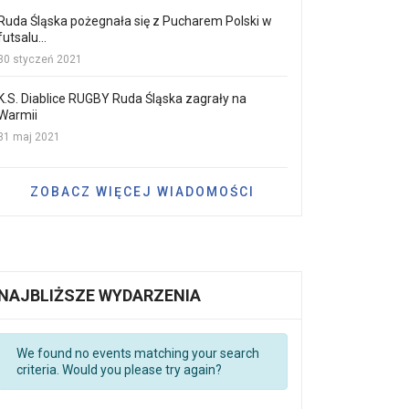
Ruda Śląska pożegnała się z Pucharem Polski w
futsalu...
30 styczeń 2021
K.S. Diablice RUGBY Ruda Śląska zagrały na
Warmii
31 maj 2021
ZOBACZ WIĘCEJ WIADOMOŚCI
NAJBLIŻSZE WYDARZENIA
We found no events matching your search
criteria. Would you please try again?