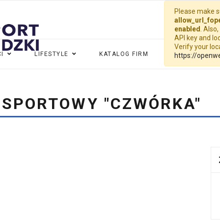
Please make su
allow_url_fop
enabled
. Also
API key and loc
Verify your lo
I
LIFESTYLE
KATALOG FIRM
WIDEO
G
https://openw
 SPORTOWY "CZWÓRKA"