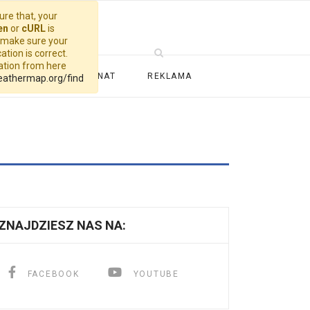
re that, your
en
or
cURL
is
, make sure your
ation is correct.
cation from here
ALERIA
PATRONAT
REKLAMA
eathermap.org/find
ZNAJDZIESZ NAS NA:
FACEBOOK
YOUTUBE