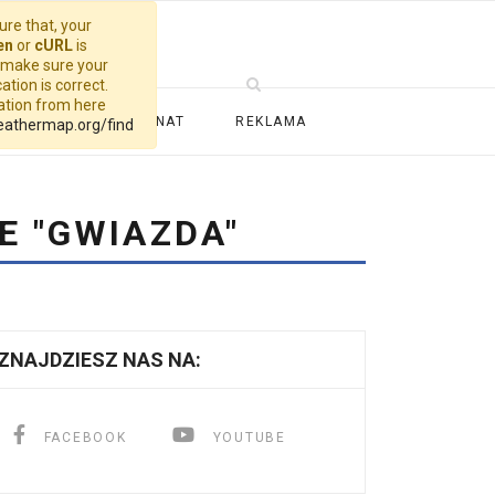
re that, your
en
or
cURL
is
, make sure your
ation is correct.
cation from here
ALERIA
PATRONAT
REKLAMA
eathermap.org/find
 "GWIAZDA"
ZNAJDZIESZ NAS NA:
FACEBOOK
YOUTUBE