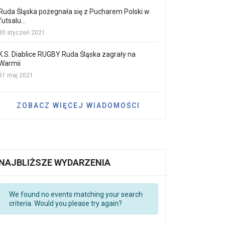
Ruda Śląska pożegnała się z Pucharem Polski w
futsalu...
30 styczeń 2021
K.S. Diablice RUGBY Ruda Śląska zagrały na
Warmii
31 maj 2021
ZOBACZ WIĘCEJ WIADOMOŚCI
NAJBLIŻSZE WYDARZENIA
We found no events matching your search
criteria. Would you please try again?