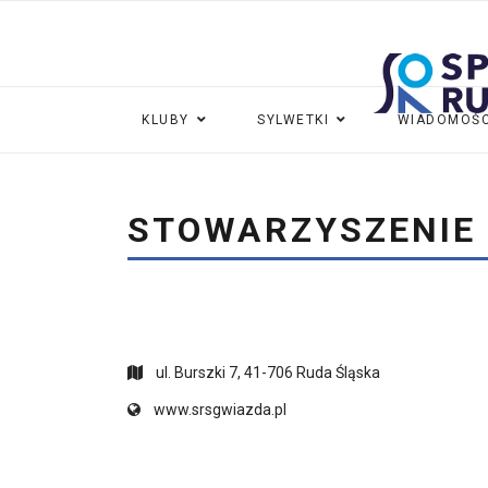
KLUBY
SYLWETKI
WIADOMOŚC
STOWARZYSZENIE
ul. Burszki 7, 41-706 Ruda Śląska
www.srsgwiazda.pl