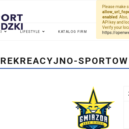
Please make su
allow_url_fop
enabled
. Also
API key and loc
Verify your lo
I
LIFESTYLE
KATALOG FIRM
WIDEO
G
https://openw
 REKREACYJNO-SPORTOWE