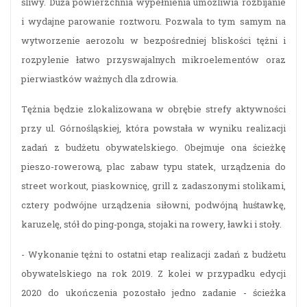
śliwy. Duża powierzchnia wypełnienia umożliwia rozbijanie
i wydajne parowanie roztworu. Pozwala to tym samym na
wytworzenie aerozolu w bezpośredniej bliskości tężni i
rozpylenie łatwo przyswajalnych mikroelementów oraz
pierwiastków ważnych dla zdrowia.
Tężnia będzie zlokalizowana w obrębie strefy aktywności
przy ul. Górnośląskiej, która powstała w wyniku realizacji
zadań z budżetu obywatelskiego. Obejmuje ona ścieżkę
pieszo-rowerową, plac zabaw typu statek, urządzenia do
street workout, piaskownicę, grill z zadaszonymi stolikami,
cztery podwójne urządzenia siłowni, podwójną huśtawkę,
karuzelę, stół do ping-ponga, stojaki na rowery, ławki i stoły.
- Wykonanie tężni to ostatni etap realizacji zadań z budżetu
obywatelskiego na rok 2019. Z kolei w przypadku edycji
2020 do ukończenia pozostało jedno zadanie - ścieżka