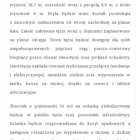
wynosić 18,7 m, szerokość wraz z pergolą 9,9 m, z kolei
wysokość 6 m. Bryła będzie mieć kształt prostokąta
z ażurowym zadaszeniem od strony zachodniej na planie
łuku. Całość założenia tężni wraz z dojściami zaplanowano
na planie okręgu. Teren tężni będzie dostępny dla osób
niepełnosprawnych poprzez ciąg pieszo-rowerowy
biegnący przez obszar inwestycji oraz podjazd schodowy.
Inwestycja zakłada również wykonanie przyłączy (wodnego
i elektrycznego), nasadzeń zieleni oraz wyposażenie w
ławki, kosze na śmieci, stojaki na rowery i tablice
informacyjne.
Zbiornik o pojemności 10 m3 na solankę zlokalizowany
będzie w pobliżu tężni oraz pozostałej infrastruktury.
Solanka będzie rozprowadzana do koryt opadowych, a
następnie rozsączona po wypełnieniu z tarniny z dzikiej